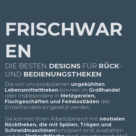
FRISCHWAR
EN
DIE BESTEN
DESIGNS
FÜR
RÜCK
-
UND
BEDIENUNGSTHEKEN
Die von uns produzierten
ungekühlten
Lebensmitteltheken
können im
Großhandel
oder insbesondere in
Metzgereien,
Fischgeschäften und Feinkostläden
des
Einzelhandels eingesetzt werden.
Sie können Ihren Arbeitsbereich mit
neutralen
Rücktheken, die mit Spülen, Trögen und
Schneidmaschinen
konzipiert sind, ausstatten