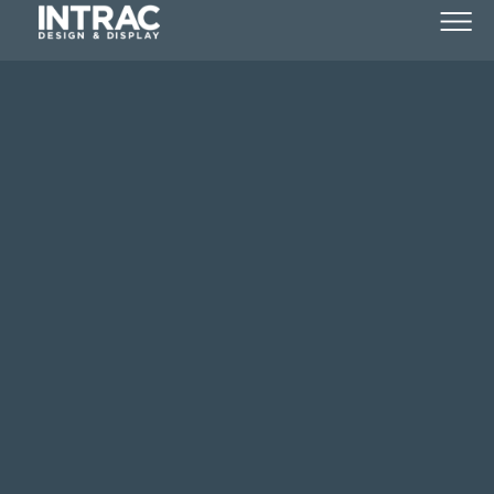
Notre siège se situe à Rovigo
L’usine, construite selon les concepts de production
les plus modernes, couvre une superficie de plus
de 100.000 m2, dont 45.000 m2 couverts. Notre
production comprend des
rayonnages
commerciaux et industriels, des caisses de
sortie et du mobilier sur mesure
pour tout type
de point de vente et de surface pour la petite,
moyenne et grande distribution, alimentaire et non
alimentaire, et pour l’Horeca.
DÉCOUVREZ DAVANTAGE