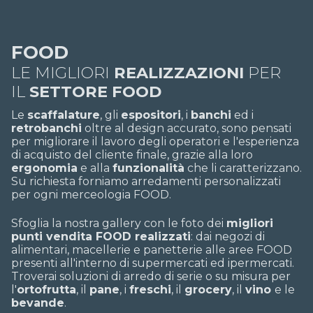
FOOD
LE MIGLIORI
REALIZZAZIONI
PER
IL
SETTORE FOOD
Le
scaffalature
, gli
espositori
, i
banchi
ed i
retrobanchi
oltre al design accurato, sono pensati
per migliorare il lavoro degli operatori e l'esperienza
di acquisto del cliente finale, grazie alla loro
ergonomia
e alla
funzionalità
che li caratterizzano.
Su richiesta forniamo arredamenti personalizzati
per ogni merceologia FOOD.
Sfoglia la nostra gallery con le foto dei
migliori
punti vendita FOOD realizzati
: dai negozi di
alimentari, macellerie e panetterie alle aree FOOD
presenti all'interno di supermercati ed ipermercati.
Troverai soluzioni di arredo di serie o su misura per
l'
ortofrutta
, il
pane
, i
freschi
, il
grocery
, il
vino
e le
bevande
.