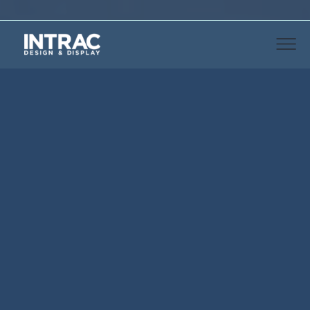
ALLGEMEINE MERKMALE
IMZ25 Janus
ist die Produktvariante, die es Ihnen
ermöglicht, den Raum zwischen den Ständern als
Ladefläche zu nutzen und so das Verhältnis
zwischen den Warenauslagen und den Gängen im
Verkaufsraum zu optimieren.
Bei den Wand- und
Kopfelementen wird die Auslagefläche durch
die von uns patentierte innovative Lösung der
zurückgesetzten Rückwände vergrössert.
Das bereits in der Standardvariante verwendete
Sortiment an Bauelementen, Ausstattungen und