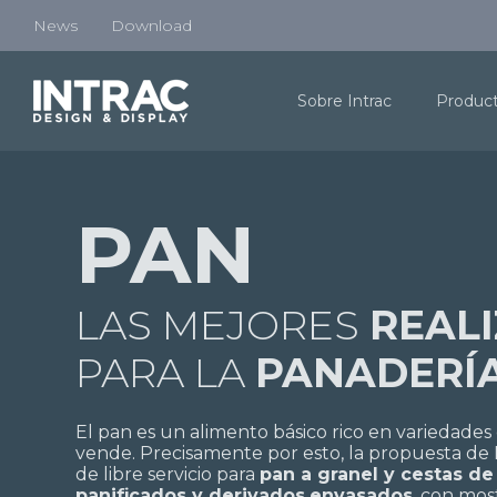
News
Download
Sobre Intrac
Produc
PAN
LAS MEJORES
REAL
PARA LA
PANADERÍ
El pan es un alimento básico rico en variedades
vende. Precisamente por esto, la propuesta de I
de libre servicio para
pan a granel y cestas d
panificados y derivados
envasados
, con mos