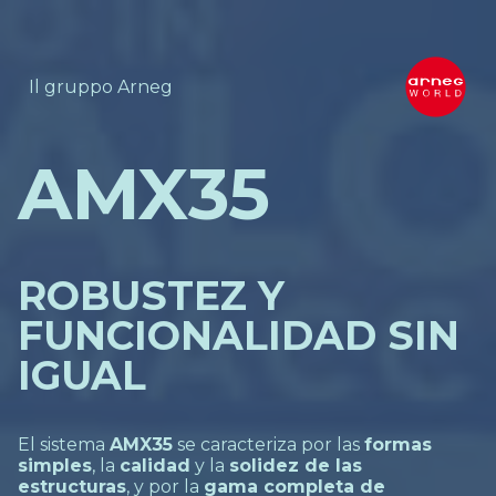
Il gruppo Arneg
AMX35
ROBUSTEZ Y
FUNCIONALIDAD SIN
IGUAL
El sistema
AMX35
se caracteriza por las
formas
simples
, la
calidad
y la
solidez de las
estructuras
, y por la
gama completa de