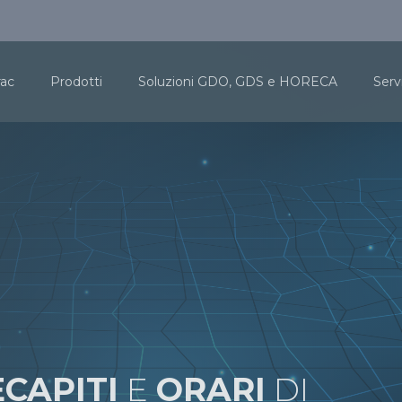
rac
Prodotti
Soluzioni GDO, GDS e HORECA
Serv
CAPITI
E
ORARI
DI