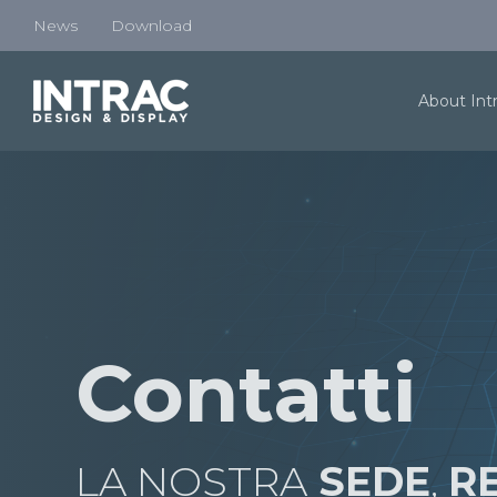
News
Download
About Int
Contatti
LA NOSTRA
SEDE
,
RE