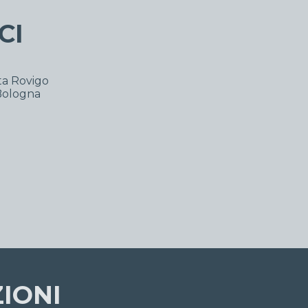
CI
ta Rovigo
 Bologna
IONI