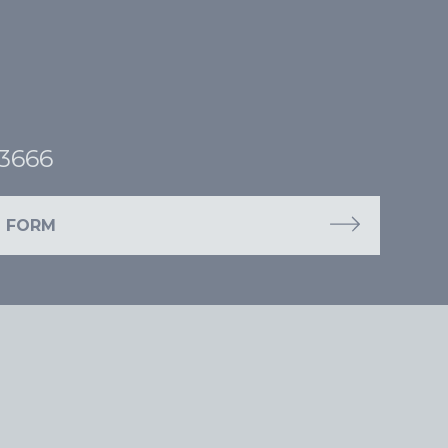
63666
L FORM