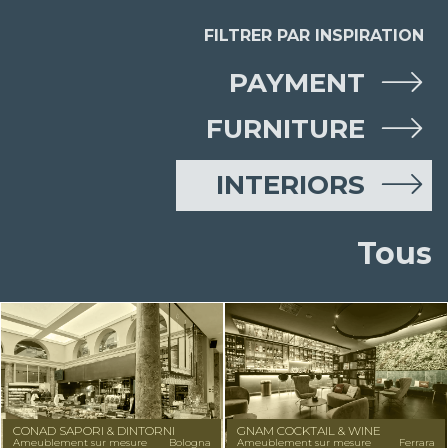
FILTRER PAR INSPIRATION
PAYMENT
FURNITURE
INTERIORS
Tous
CONAD SAPORI & DINTORNI
GNAM COCKTAIL & WINE
Ameublement sur mesure
Bologna
Ameublement sur mesure
Ferrara