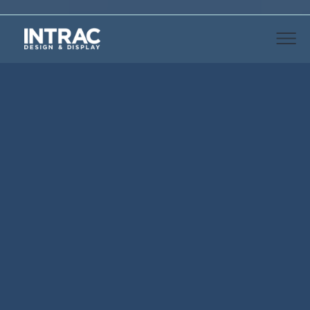
CARACTÉRISTIQUES GÉNÉRALES
IMZ25 JV17
est la variante qui a le moins d’impact à
l’intérieur d’un magasin, car grâce aux fonds
grillagés et aux tablettes en fil, elle permet
d’obtenir une
très grande transparence des
rayonnages
. Les articles présentés sont mis
davantage en valeur par la lumière qui filtre à
travers le mobilier et les opérations de nettoyage
sont facilitées, car la poussière ne se dépose pas
aussi facilement que sur les éléments en tôle.
Les structures, les aménagements, les accessoires
génériques et spécifiques sont identiques aux