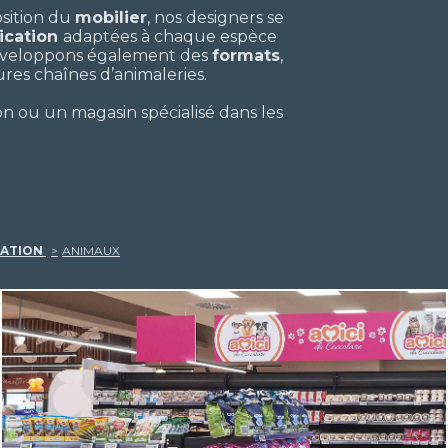
osition du
mobilier
, nos designers se
cation
adaptées à chaque espèce
 développons également des
formats
,
ures chaînes d’animaleries.
n ou un magasin spécialisé dans les
TATION
ANIMAUX