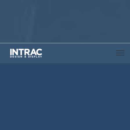
CARACTÉRISTIQUES GÉNÉRALES
IMZ25 Standard
est la variante recommandée
pour
l’aménagement des supermarchés et des
hypermarchés, alimentaires et non
alimentaires
. La vaste gamme comprenant des
éléments structurels, des équipements, des
accessoires génériques et spécifiques, des vitrines et